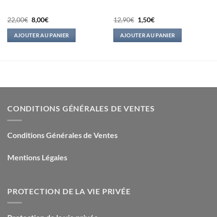
Le
Le
Le
Le
22,00
€
8,00
€
12,90
€
1,50
€
prix
prix
prix
prix
initial
actuel
initial
actuel
AJOUTER AU PANIER
AJOUTER AU PANIER
était :
est :
était :
est :
22,00€.
8,00€.
12,90€.
1,50€.
CONDITIONS GÉNÉRALES DE VENTES
Conditions Générales de Ventes
Mentions Légales
PROTECTION DE LA VIE PRIVÉE