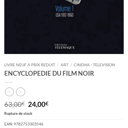
LIVRE NEUF A PRIX REDUIT
/
ART
/
CINEMA - TELEVISION
ENCYCLOPEDIE DU FILM NOIR
Le
Le
63,00
24,00
€
€
prix
prix
Rupture de stock
initial
actuel
était :
est :
EAN:
9782753303546