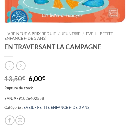
LIVRE NEUF A PRIX REDUIT
/
JEUNESSE
/
EVEIL - PETITE
ENFANCE (- DE 3 ANS)
EN TRAVERSANT LA CAMPAGNE
Le
Le
13,50
6,00
€
€
prix
prix
Rupture de stock
initial
actuel
était :
est :
EAN:
9791026402558
13,50€.
6,00€.
Catégorie :
EVEIL - PETITE ENFANCE (- DE 3 ANS)