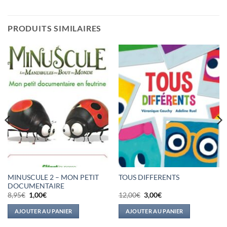
PRODUITS SIMILAIRES
MINUSCULE 2 – MON PETIT
TOUS DIFFERENTS
DOCUMENTAIRE
Le
Le
Le
Le
8,95
€
1,00
€
12,00
€
3,00
€
prix
prix
prix
prix
initial
actuel
initial
actuel
AJOUTER AU PANIER
AJOUTER AU PANIER
était :
est :
était :
est :
8,95€.
1,00€.
12,00€.
3,00€.