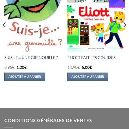
SUIS-JE… UNE GRENOUILLE ?
ELIOTT FAIT LES COURSES
Le
Le
Le
Le
3,95
€
1,20
€
14,90
€
5,00
€
prix
prix
prix
prix
initial
actuel
initial
actuel
AJOUTER AU PANIER
AJOUTER AU PANIER
était :
est :
était :
est :
3,95€.
1,20€.
14,90€.
5,00€.
CONDITIONS GÉNÉRALES DE VENTES