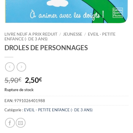
LIVRE NEUF A PRIX REDUIT
/
JEUNESSE
/
EVEIL - PETITE
ENFANCE (- DE 3 ANS)
DROLES DE PERSONNAGES
Le
Le
5,90
2,50
€
€
prix
prix
Rupture de stock
initial
actuel
était :
est :
EAN:
9791026401988
5,90€.
2,50€.
Catégorie :
EVEIL - PETITE ENFANCE (- DE 3 ANS)