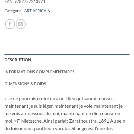
était :
est :
EAN:
9782757213971
45,00€.
21,00€.
Catégorie :
ART AFRICAIN
DESCRIPTION
INFORMATIONS COMPLÉMENTAIRES
DIMENSIONS & POIDS
« Je ne pourrais croire qu’à un Dieu qui saurait danser…
maintenant je suis léger, maintenant je vole, maintenant je
me vois au-dessous de moi, maintenant un dieu danse en
moi. » F. Nietzsche, Ainsi parlait Zarathoustra, 1891 Au sein
du foisonnant panthéon yoruba, Shango est l’une des