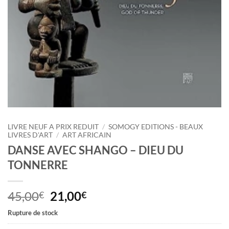
LIVRE NEUF A PRIX REDUIT
/
SOMOGY EDITIONS - BEAUX
LIVRES D'ART
/
ART AFRICAIN
DANSE AVEC SHANGO – DIEU DU
TONNERRE
Le
Le
45,00
21,00
€
€
prix
prix
Rupture de stock
initial
actuel