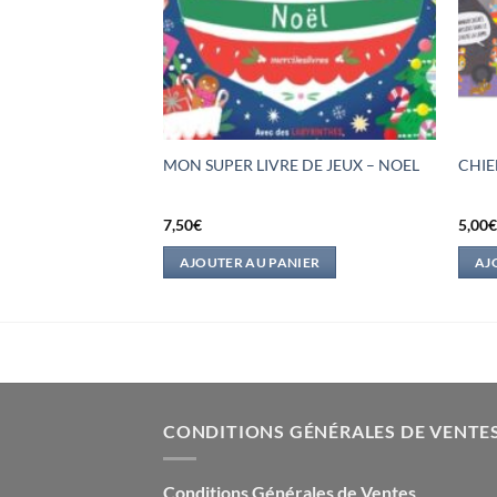
L’ N° 2 –
MON SUPER LIVRE DE JEUX – NOEL
CHIE
 + MACHINE A
7,50
€
5,00
IER
AJOUTER AU PANIER
AJ
CONDITIONS GÉNÉRALES DE VENTE
Conditions Générales de Ventes