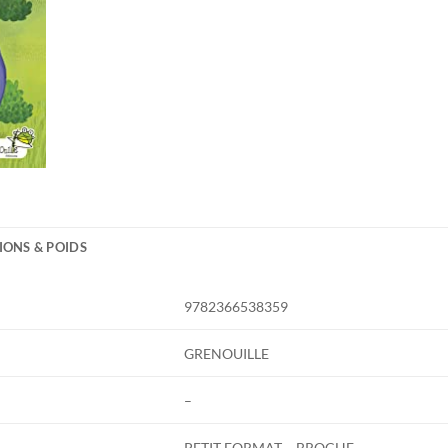
IONS & POIDS
9782366538359
GRENOUILLE
–
PETIT FORMAT – BROCHE