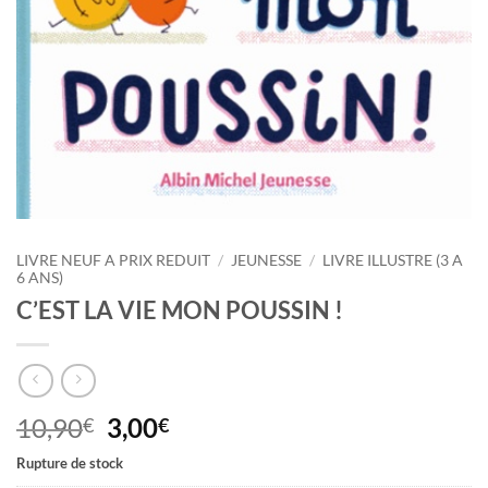
LIVRE NEUF A PRIX REDUIT
/
JEUNESSE
/
LIVRE ILLUSTRE (3 A
6 ANS)
C’EST LA VIE MON POUSSIN !
Le
Le
10,90
3,00
€
€
prix
prix
Rupture de stock
initial
actuel