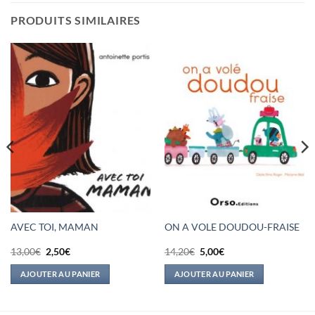
PRODUITS SIMILAIRES
AVEC TOI, MAMAN
ON A VOLE DOUDOU-FRAISE
Le
Le
Le
Le
13,00
€
2,50
€
14,20
€
5,00
€
prix
prix
prix
prix
initial
actuel
initial
actuel
AJOUTER AU PANIER
AJOUTER AU PANIER
était :
est :
était :
est :
13,00€.
2,50€.
14,20€.
5,00€.