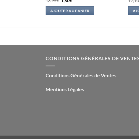
Le
Le
13,95
€
1,50
€
17,1
prix
prix
l
initial
actuel
IER
AJOUTER AU PANIER
AJ
était :
est :
.
13,95€.
1,50€.
CONDITIONS GÉNÉRALES DE VENTE
Conditions Générales de Ventes
Mentions Légales