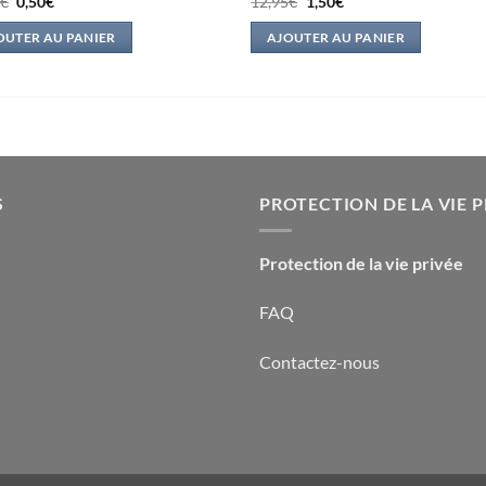
Le
Le
Le
Le
0
€
0,50
€
12,95
€
1,50
€
prix
prix
prix
prix
initial
actuel
initial
actuel
OUTER AU PANIER
AJOUTER AU PANIER
était :
est :
était :
est :
17,10€.
0,50€.
12,95€.
1,50€.
S
PROTECTION DE LA VIE P
Protection de la vie privée
FAQ
Contactez-nous