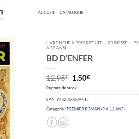
ACCUEIL
CATALOGUE
LIVRE NEUF A PRIX REDUIT
/
JEUNESSE
/
PR
A 12 ANS)
BD D’ENFER
Le
Le
12,95
1,50
€
€
prix
prix
Rupture de stock
initial
actuel
était :
est :
EAN:
9782350009445
12,95€.
1,50€.
Catégorie :
PREMIER ROMAN (9 A 12 ANS)