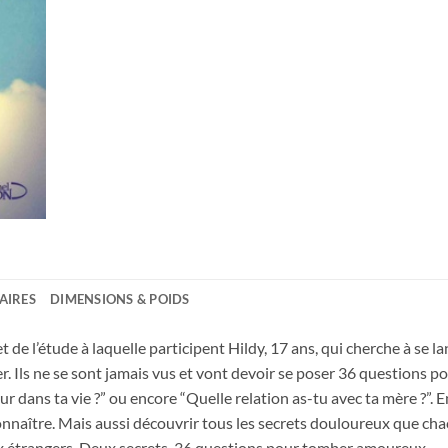
AIRES
DIMENSIONS & POIDS
t de l’étude à laquelle participent Hildy, 17 ans, qui cherche à se lan
er. Ils ne se sont jamais vus et vont devoir se poser 36 questions
our dans ta vie ?” ou encore “Quelle relation as-tu avec ta mère ?”. E
connaître. Mais aussi découvrir tous les secrets douloureux que cha
eux étrangers. Deux secrets. 36 questions pour tomber amoureux.