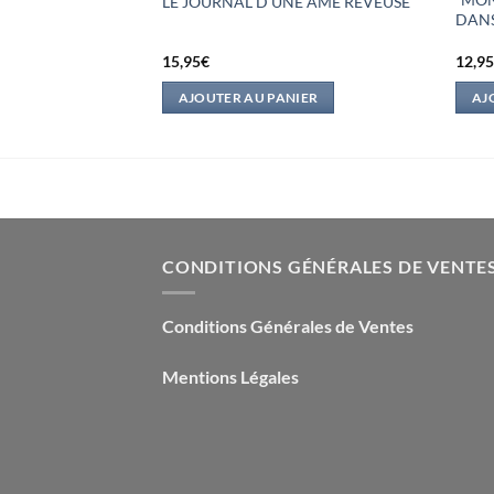
LE JOURNAL D’UNE AME REVEUSE
ETE” – LA
DANS
15,95
€
12,9
IER
AJOUTER AU PANIER
AJ
CONDITIONS GÉNÉRALES DE VENTE
Conditions Générales de Ventes
Mentions Légales