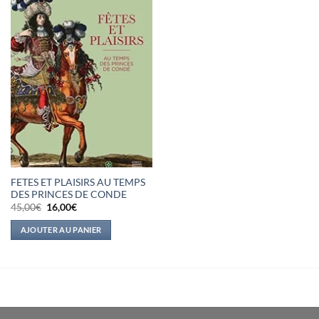
FETES ET PLAISIRS AU TEMPS
DES PRINCES DE CONDE
Le
Le
45,00
€
16,00
€
prix
prix
initial
actuel
AJOUTER AU PANIER
était :
est :
45,00€.
16,00€.