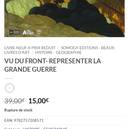
LIVRE NEUF A PRIX REDUIT
/
SOMOGY EDITIONS - BEAUX
LIVRES D'ART
/
HISTOIRE - GEOGRAPHIE
VU DU FRONT- REPRESENTER LA
GRANDE GUERRE
Le
Le
39,00
15,00
€
€
prix
prix
Rupture de stock
initial
actuel
était :
est :
EAN:
9782757208571
39,00€.
15,00€.