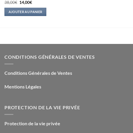
Le
Le
38,00
€
14,00
€
prix
prix
initial
actuel
AJOUTER AU PANIER
était :
est :
38,00€.
14,00€.
CONDITIONS GÉNÉRALES DE VENTES
Conditions Générales de Ventes
Mentions Légales
PROTECTION DE LA VIE PRIVÉE
Protection de la vie privée