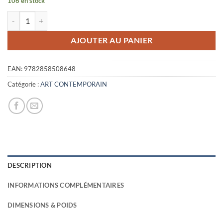
106 en stock
initial
actuel
quantité de VICTOR BRAUNER
était :
est :
27,50€.
12,00€.
AJOUTER AU PANIER
EAN:
9782858508648
Catégorie :
ART CONTEMPORAIN
DESCRIPTION
INFORMATIONS COMPLÉMENTAIRES
DIMENSIONS & POIDS