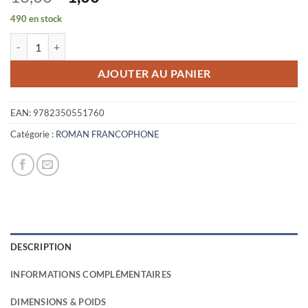
prix
prix
490 en stock
initial
actuel
quantité de LA COLERE DU GLACIER
était :
est :
16,00€.
1,00€.
AJOUTER AU PANIER
EAN:
9782350551760
Catégorie :
ROMAN FRANCOPHONE
DESCRIPTION
INFORMATIONS COMPLÉMENTAIRES
DIMENSIONS & POIDS