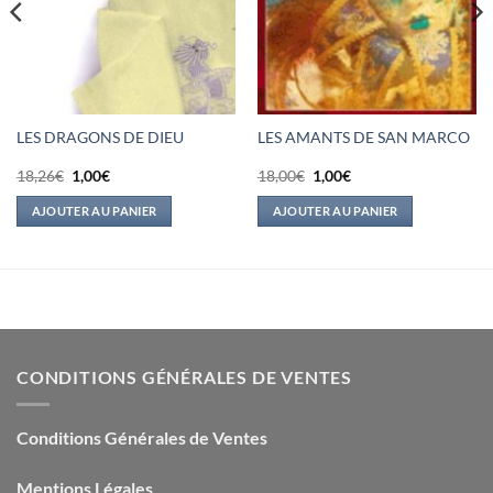
LES DRAGONS DE DIEU
LES AMANTS DE SAN MARCO
Le
Le
Le
Le
18,26
€
1,00
€
18,00
€
1,00
€
prix
prix
prix
prix
initial
actuel
initial
actuel
AJOUTER AU PANIER
AJOUTER AU PANIER
était :
est :
était :
est :
18,26€.
1,00€.
18,00€.
1,00€.
CONDITIONS GÉNÉRALES DE VENTES
Conditions Générales de Ventes
Mentions Légales