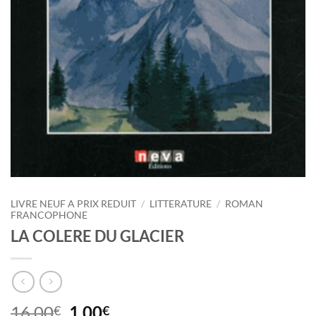
LIVRE NEUF A PRIX REDUIT
/
LITTERATURE
/
ROMAN
FRANCOPHONE
LA COLERE DU GLACIER
Le
Le
16,00
1,00
€
€