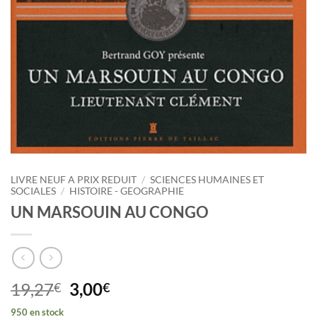
LIVRE NEUF A PRIX REDUIT
/
SCIENCES HUMAINES ET
SOCIALES
/
HISTOIRE - GEOGRAPHIE
UN MARSOUIN AU CONGO
Le
Le
19,27
3,00
€
€
prix
prix
950 en stock