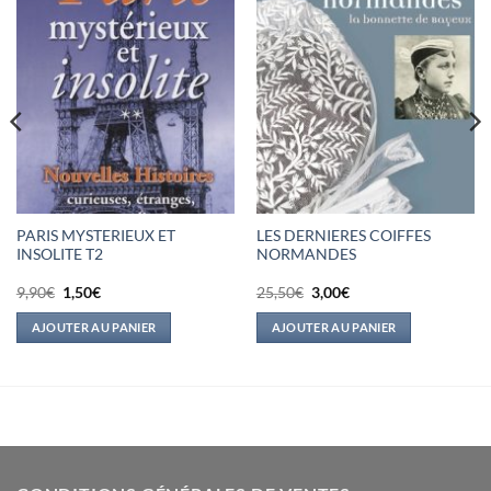
PARIS MYSTERIEUX ET
LES DERNIERES COIFFES
INSOLITE T2
NORMANDES
Le
Le
Le
Le
9,90
€
1,50
€
25,50
€
3,00
€
prix
prix
prix
prix
initial
actuel
initial
actuel
AJOUTER AU PANIER
AJOUTER AU PANIER
était :
est :
était :
est :
9,90€.
1,50€.
25,50€.
3,00€.