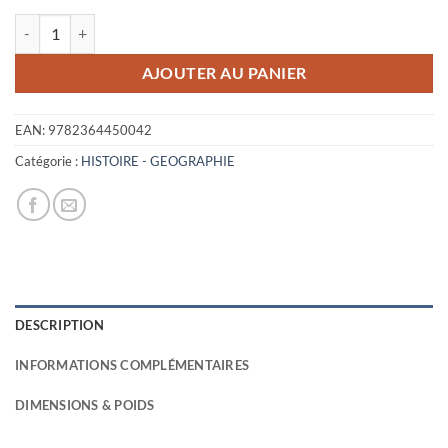
initial
actuel
quantité de UN MARSOUIN AU CONGO
était :
est :
19,27€.
3,00€.
AJOUTER AU PANIER
EAN:
9782364450042
Catégorie :
HISTOIRE - GEOGRAPHIE
DESCRIPTION
INFORMATIONS COMPLÉMENTAIRES
DIMENSIONS & POIDS