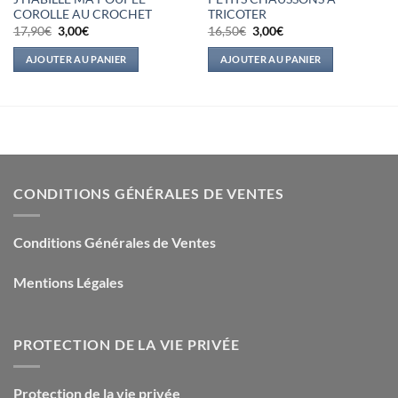
COROLLE AU CROCHET
TRICOTER
Le
Le
Le
Le
17,90
€
3,00
€
16,50
€
3,00
€
prix
prix
prix
prix
initial
actuel
initial
actuel
AJOUTER AU PANIER
AJOUTER AU PANIER
était :
est :
était :
est :
17,90€.
3,00€.
16,50€.
3,00€.
CONDITIONS GÉNÉRALES DE VENTES
Conditions Générales de Ventes
Mentions Légales
PROTECTION DE LA VIE PRIVÉE
Protection de la vie privée