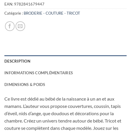
était :
est :
EAN:
9782841679447
15,50€.
2,40€.
Catégorie :
BRODERIE - COUTURE - TRICOT
DESCRIPTION
INFORMATIONS COMPLÉMENTAIRES
DIMENSIONS & POIDS
Ce livre est dédié au bébé de la naissance à un an et aux
mamans. L’auteur vous propose couvertures, coussin, tapis
d’éveil, nids d’ange, que doudous et décorations pour la
chambre. Créez un univers tendre autour de bébé. Tricot et
couture se complètent dans chaque modèle. Jouez sur les