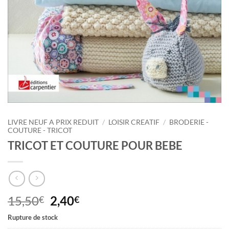
LIVRE NEUF A PRIX REDUIT
/
LOISIR CREATIF
/
BRODERIE -
COUTURE - TRICOT
TRICOT ET COUTURE POUR BEBE
Le
Le
15,50
2,40
€
€
prix
prix
Rupture de stock
initial
actuel