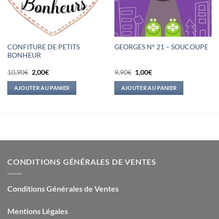
CONFITURE DE PETITS
GEORGES N° 21 – SOUCOUPE
BONHEUR
Le
Le
Le
Le
10,90
€
2,00
€
9,90
€
1,00
€
prix
prix
prix
prix
initial
actuel
initial
actuel
AJOUTER AU PANIER
AJOUTER AU PANIER
était :
est :
était :
est :
10,90€.
2,00€.
9,90€.
1,00€.
CONDITIONS GÉNÉRALES DE VENTES
Conditions Générales de Ventes
Mentions Légales