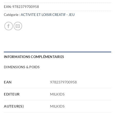
initial
actuel
était :
est :
EAN:
9782379700958
9,95€.
3,50€.
Catégorie :
ACTIVITE ET LOISIR CREATIF - JEU
INFORMATIONS COMPLÉMENTAIRES
DIMENSIONS & POIDS
EAN
9782379700958
EDITEUR
MILKIDS
AUTEUR(S)
MILKIDS