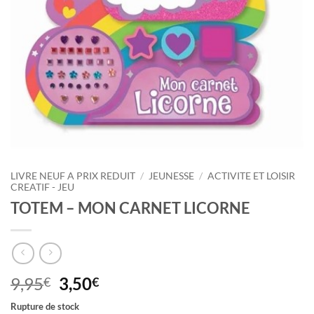
LIVRE NEUF A PRIX REDUIT
/
JEUNESSE
/
ACTIVITE ET LOISIR
CREATIF - JEU
TOTEM – MON CARNET LICORNE
Le
Le
9,95
3,50
€
€
prix
prix
Rupture de stock