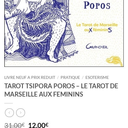
LIVRE NEUF A PRIX REDUIT
/
PRATIQUE
/
ESOTERISME
TAROT TSIPORA POROS – LE TAROT DE
MARSEILLE AUX FEMININS
Le
Le
31,00
12,00
€
€