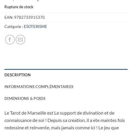
prix
prix
Rupture de stock
initial
actuel
était :
est :
EAN:
9782733915370
31,00€.
12,00€.
Catégorie :
ESOTERISME
DESCRIPTION
INFORMATIONS COMPLÉMENTAIRES
DIMENSIONS & POIDS
Le Tarot de Marseille est Le support de divination et de
connaissance de soi ! Depuis sa creation, il a ete maintes fois
redessine et reinvente, mais jamais comme ici ! Le jeu que