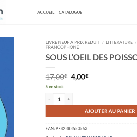
ACCUEIL
CATALOGUE
LIVRE NEUF A PRIX REDUIT
/
LITTERATURE
/
FRANCOPHONE
SOUS L’OEIL DES POISS
Le
Le
17,00
4,00
€
€
prix
prix
5 en stock
initial
actuel
quantité de SOUS L'OEIL DES POISSONS
était :
est :
17,00€.
4,00€.
AJOUTER AU PANIER
EAN:
9782383550563