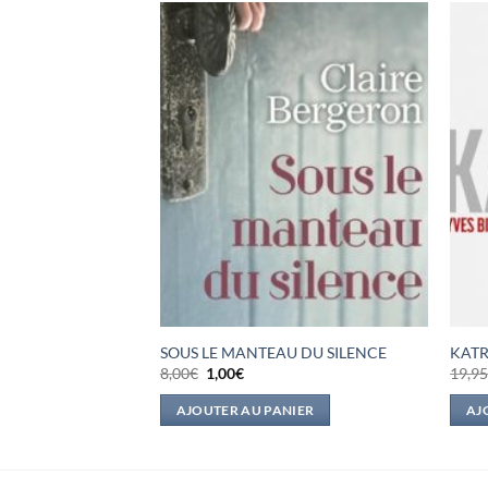
DE GLACE
SOUS LE MANTEAU DU SILENCE
KATR
Le
Le
8,00
€
1,00
€
19,9
prix
prix
l
initial
actuel
IER
AJOUTER AU PANIER
AJ
était :
est :
.
8,00€.
1,00€.