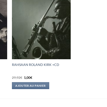
RAHSAAN ROLAND KIRK +CD
Le
Le
29,92
€
1,00
€
prix
prix
initial
actuel
AJOUTER AU PANIER
était :
est :
29,92€.
1,00€.