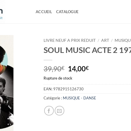
ACCUEIL
CATALOGUE
LIVRE NEUF A PRIX REDUIT
/
ART
/
MUSIQU
SOUL MUSIC ACTE 2 19
Le
Le
39,90
14,00
€
€
prix
prix
Rupture de stock
initial
actuel
était :
est :
EAN:
9782915126730
39,90€.
14,00€.
Catégorie :
MUSIQUE - DANSE