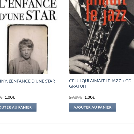
CELUI QUI AIMAIT LE JAZZ + CD
NY, L’ENFANCE D’UNE STAR
GRATUIT
Le
Le
Le
Le
5
€
1,00
€
27,89
€
1,00
€
prix
prix
prix
prix
initial
actuel
initial
actuel
OUTER AU PANIER
AJOUTER AU PANIER
était :
est :
était :
est :
17,95€.
1,00€.
27,89€.
1,00€.