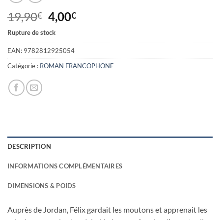
Le
Le
19,90
4,00
€
€
prix
prix
Rupture de stock
initial
actuel
était :
est :
EAN:
9782812925054
19,90€.
4,00€.
Catégorie :
ROMAN FRANCOPHONE
DESCRIPTION
INFORMATIONS COMPLÉMENTAIRES
DIMENSIONS & POIDS
Auprès de Jordan, Félix gardait les moutons et apprenait les