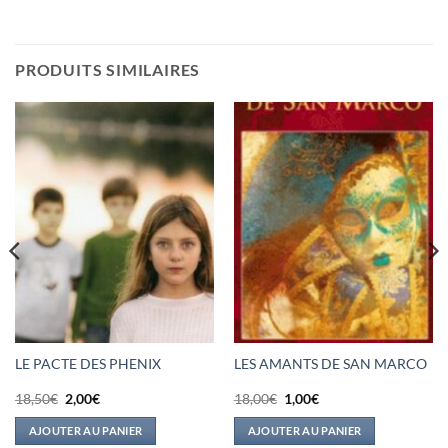
PRODUITS SIMILAIRES
LE PACTE DES PHENIX
LES AMANTS DE SAN MARCO
Le
Le
Le
Le
18,50
€
2,00
€
18,00
€
1,00
€
prix
prix
prix
prix
initial
actuel
initial
actuel
AJOUTER AU PANIER
AJOUTER AU PANIER
était :
est :
était :
est :