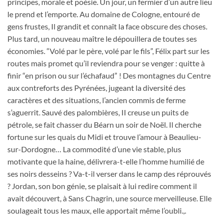
principes, morale et poésie. Un jour, un fermier d’un autre lieu
le prend et l’emporte. Au domaine de Cologne, entouré de
gens frustes, Il grandit et connaît la face obscure des choses.
Plus tard, un nouveau maître le dépouillera de toutes ses
économies. “Volé par le père, volé par le fils”, Félix part sur les
routes mais promet qu’il reviendra pour se venger : quitte à
finir “en prison ou sur l’échafaud” ! Des montagnes du Centre
aux contreforts des Pyrénées, jugeant la diversité des
caractères et des situations, l’ancien commis de ferme
s’aguerrit. Sauvé des palombières, II creuse un puits de
pétrole, se fait chasser du Béarn un soir de Noël. Il cherche
fortune sur les quais du Midi et trouve l’amour à Beaulieu-
sur-Dordogne… La commodité d’une vie stable, plus
motivante que la haine, délivrera-t-elle l’homme humilié de
ses noirs desseins ? Va-t-il verser dans le camp des réprouvés
? Jordan, son bon génie, se plaisait à lui redire comment il
avait découvert, à Sans Chagrin, une source merveilleuse. Elle
soulageait tous les maux, elle apportait même l’oubli.,.