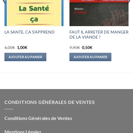
FAUT IL ARRETER DE MANGER
LA SANTE, CA S’APPREND
DE LA VIANDE ?
Le
Le
Le
Le
6,00
€
1,00
€
9,90
€
0,50
€
prix
prix
prix
prix
initial
actuel
initial
actuel
AJOUTER AU PANIER
AJOUTER AU PANIER
était :
est :
était :
est :
6,00€.
1,00€.
9,90€.
0,50€.
CONDITIONS GÉNÉRALES DE VENTES
Conditions Générales de Ventes
Mentions Légales