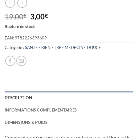
Le
Le
19,00
3,00
€
€
prix
prix
Rupture de stock
initial
actuel
était :
est :
EAN:
9782226393609
19,00€.
3,00€.
Catégorie :
SANTE - BIEN ETRE - MEDECINE DOUCE
DESCRIPTION
INFORMATIONS COMPLÉMENTAIRES
DIMENSIONS & POIDS
Comment protéger nos artères et notre cerveau ? Pour le Pr