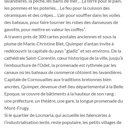
lavandières, la pêche, les bains de mer… La terre pour le pain,
les pommes et les poteries… Le feu pour la cuisson des
céramiques et des crêpes… L’air pour souffler dans les voiles
des bateaux, pour faire tourner les robes des danseuses de
gavotte, pour mettre en valeur les coiffes”.
A travers près de 300 cartes postales anciennes et sous la
plume de Marie-Christine Biet, Quimper d’antan invite à
redécouvrir la capitale du pays “gladiz” et ses environs. De la
cathédrale Saint-Corentin, cœur historique de la ville, jusqu’à
l’embouchure de l’Odet, la promenade est rythmée par les
canaux où les bateaux de commerce côtoient les lavandières.
Capitale de Cornouailles aux traditions bretonnes bien
ancrées, Quimper, devenue chef-lieu départemental à la Belle
Epoque, se couvre de bâtiments à la hauteur de son rang :
une préfecture, un théâtre, une gare, la longue promenade du
Mont-Frugy.
Si le quartier de Locmaria, qui accueille les faïenceries à
l’industrialisation lente, reste populaire, les petits villages de