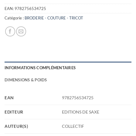
initial
actuel
était :
est :
EAN:
9782756534725
14,90€.
4,00€.
Catégorie :
BRODERIE - COUTURE - TRICOT
INFORMATIONS COMPLÉMENTAIRES
DIMENSIONS & POIDS
EAN
9782756534725
EDITEUR
EDITIONS DE SAXE
AUTEUR(S)
COLLECTIF