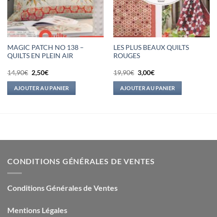
MAGIC PATCH NO 138 –
LES PLUS BEAUX QUILTS
QUILTS EN PLEIN AIR
ROUGES
Le
Le
Le
Le
14,90
€
2,50
€
19,90
€
3,00
€
prix
prix
prix
prix
initial
actuel
initial
actuel
AJOUTER AU PANIER
AJOUTER AU PANIER
était :
est :
était :
est :
14,90€.
2,50€.
19,90€.
3,00€.
CONDITIONS GÉNÉRALES DE VENTES
Conditions Générales de Ventes
Mentions Légales