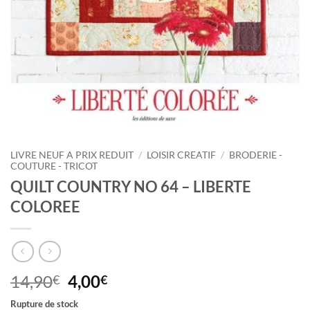
LIVRE NEUF A PRIX REDUIT
/
LOISIR CREATIF
/
BRODERIE -
COUTURE - TRICOT
QUILT COUNTRY NO 64 – LIBERTE
COLOREE
Le
Le
14,90
4,00
€
€
prix
prix
Rupture de stock