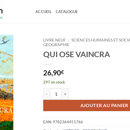
ACCUEIL
CATALOGUE
LIVRE NEUF
/
SCIENCES HUMAINES ET SOCI
GEOGRAPHIE
QUI OSE VAINCRA
26,90
€
297 en stock
quantité de QUI OSE VAINCRA
AJOUTER AU PANIER
EAN:
9782364451766