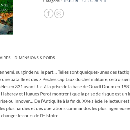
Catégorie :
HISTOIRE - GEOGRAPHIE
AIRES
DIMENSIONS & POIDS
n ennemi, surgir de nulle part… Telles sont quelques-unes des tact
e une bataille et des 7 Peches capitaux du chef militaire, ce troisi
mèles en 331 avant J.-c. à la prise de la base de Ouadi Doum en 1
lles Haberey et Hugues Perot montrent que la prise de risque est un i
urprise ou innover… De l’Antiquite à la fin du XXe siècle, le lecteur 
s les plus hardies et des operations commandos les plus ingenieuse
hanger le cours de l’Histoire.