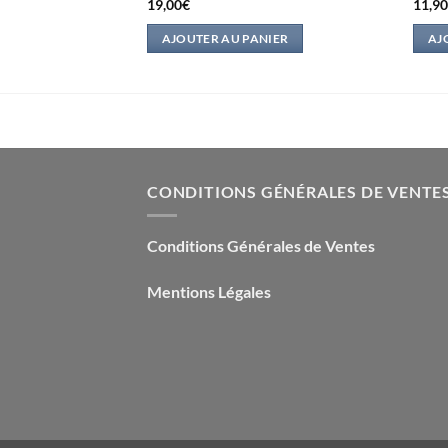
19,00
€
11,9
IER
AJOUTER AU PANIER
AJ
CONDITIONS GÉNÉRALES DE VENTE
Conditions Générales de Ventes
Mentions Légales