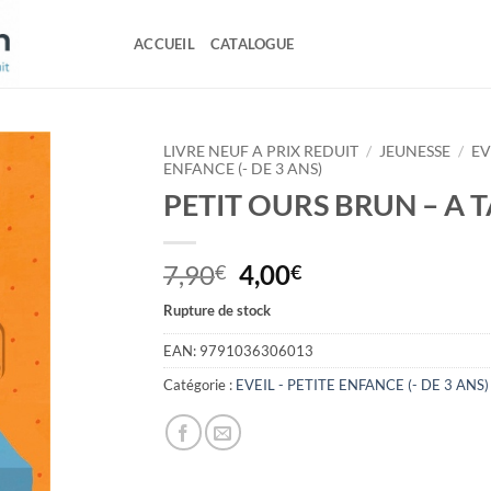
ACCUEIL
CATALOGUE
LIVRE NEUF A PRIX REDUIT
/
JEUNESSE
/
EV
ENFANCE (- DE 3 ANS)
PETIT OURS BRUN – A T
Le
Le
7,90
4,00
€
€
prix
prix
Rupture de stock
initial
actuel
était :
est :
EAN:
9791036306013
7,90€.
4,00€.
Catégorie :
EVEIL - PETITE ENFANCE (- DE 3 ANS)