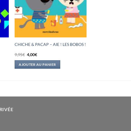
CHICHE & PACAP – AIE ! LES BOBOS !
Le
Le
9,95
€
4,00
€
prix
prix
initial
actuel
AJOUTER AU PANIER
était :
est :
9,95€.
4,00€.
RIVÉE