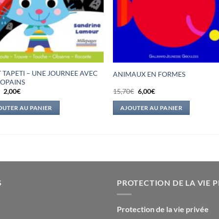
T TAPETI – UNE JOURNEE AVEC
ANIMAUX EN FORMES
COPAINS
Le
Le
Le
Le
€
2,00
€
15,70
€
6,00
€
prix
prix
prix
prix
initial
actuel
initial
actuel
OUTER AU PANIER
AJOUTER AU PANIER
était :
est :
était :
est :
8,95€.
2,00€.
15,70€.
6,00€.
S
PROTECTION DE LA VIE P
Protection de la vie privée