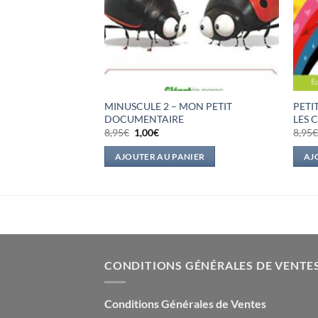
MINUSCULE 2 – MON PETIT
PETI
ARGOT ?
DOCUMENTAIRE
LES 
Le
Le
8,95
€
1,00
€
8,95
prix
prix
initial
actuel
IER
AJOUTER AU PANIER
AJ
était :
est :
8,95€.
1,00€.
CONDITIONS GÉNÉRALES DE VENTE
Conditions Générales de Ventes