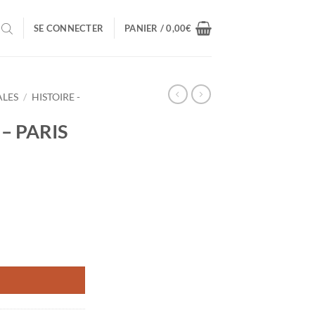
SE CONNECTER
PANIER /
0,00
€
ALES
/
HISTOIRE -
– PARIS
HAPPY DAYS