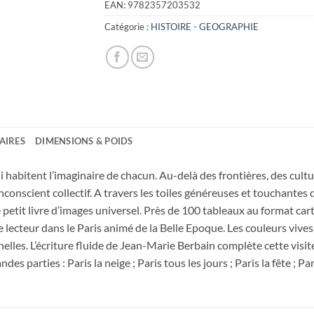
EAN:
9782357203532
Catégorie :
HISTOIRE - GEOGRAPHIE
AIRES
DIMENSIONS & POIDS
qui habitent l’imaginaire de chacun. Au-delà des frontières, des cult
nconscient collectif. A travers les toiles généreuses et touchantes d
etit livre d’images universel. Près de 100 tableaux au format carte
ecteur dans le Paris animé de la Belle Epoque. Les couleurs vives, la
rnelles. L’écriture fluide de Jean-Marie Berbain complète cette vi
des parties : Paris la neige ; Paris tous les jours ; Paris la fête ; Pa