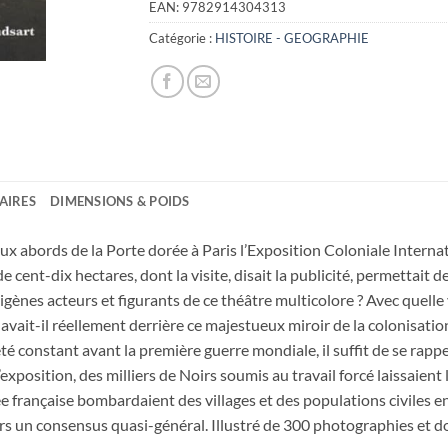
EAN:
9782914304313
Catégorie :
HISTOIRE - GEOGRAPHIE
AIRES
DIMENSIONS & POIDS
x abords de la Porte dorée à Paris l’Exposition Coloniale Intern
de cent-dix hectares, dont la visite, disait la publicité, permettait 
digènes acteurs et figurants de ce théâtre multicolore ? Avec quelle v
 avait-il réellement derrière ce majestueux miroir de la colonisation,
é constant avant la première guerre mondiale, il suffit de se rap
xposition, des milliers de Noirs soumis au travail forcé laissaient
 française bombardaient des villages et des populations civiles en 
lors un consensus quasi-général. Illustré de 300 photographies et 