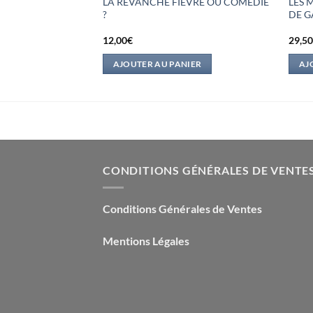
LA REVANCHE FIEVRE OU COMEDIE
LES 
?
DE G
12,00
€
29,5
IER
AJOUTER AU PANIER
AJ
CONDITIONS GÉNÉRALES DE VENTE
Conditions Générales de Ventes
Mentions Légales