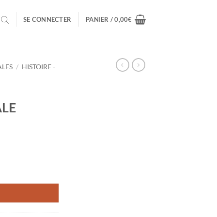
SE CONNECTER
PANIER /
0,00
€
ALES
/
HISTOIRE -
ALE
ON COLONIALE