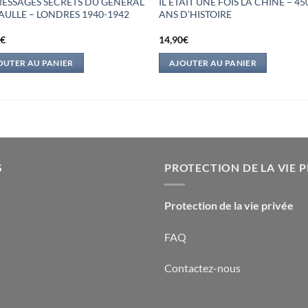
MESSAGES SECRETS DU GENERAL
IL ETAIT UNE FOIS LA CHINE – 45
AULLE – LONDRES 1940-1942
ANS D’HISTOIRE
0
€
14,90
€
OUTER AU PANIER
AJOUTER AU PANIER
S
PROTECTION DE LA VIE P
Protection de la vie privée
FAQ
Contactez-nous