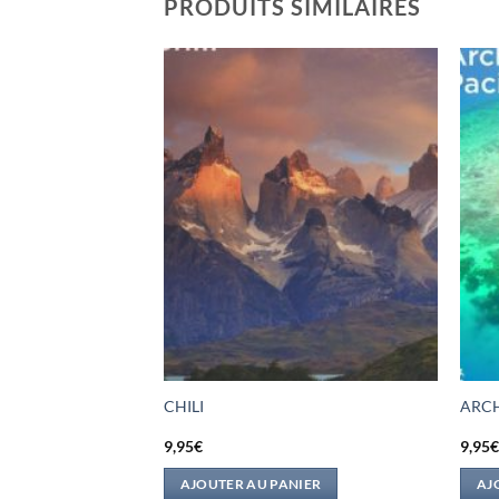
PRODUITS SIMILAIRES
ONAUX AMERICAINS
CHILI
ARCH
AUX EVERGLADES
9,95
€
9,95
IER
AJOUTER AU PANIER
AJ