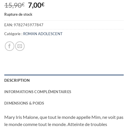
Le
Le
15,90
7,00
€
€
prix
prix
Rupture de stock
initial
actuel
était :
est :
EAN:
9782745977847
15,90€.
7,00€.
Catégorie :
ROMAN ADOLESCENT
DESCRIPTION
INFORMATIONS COMPLÉMENTAIRES
DIMENSIONS & POIDS
Mary Iris Malone, que tout le monde appelle Mim, ne voit pas
le monde comme tout le monde. Atteinte de troubles