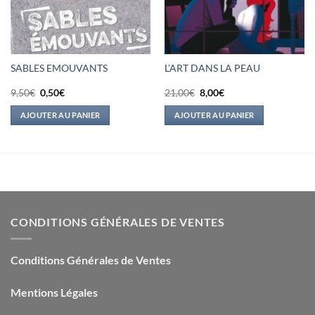
SABLES EMOUVANTS
L’ART DANS LA PEAU
Le
Le
Le
Le
9,50
€
0,50
€
21,00
€
8,00
€
prix
prix
prix
prix
initial
actuel
initial
actuel
AJOUTER AU PANIER
AJOUTER AU PANIER
était :
est :
était :
est :
9,50€.
0,50€.
21,00€.
8,00€.
CONDITIONS GÉNÉRALES DE VENTES
Conditions Générales de Ventes
Mentions Légales