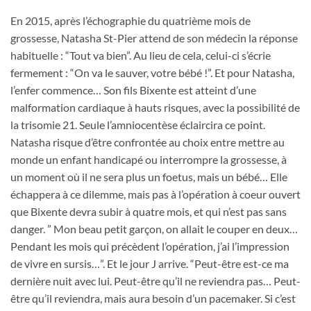
En 2015, après l’échographie du quatrième mois de
grossesse, Natasha St-Pier attend de son médecin la réponse
habituelle : “Tout va bien”. Au lieu de cela, celui-ci s’écrie
fermement : “On va le sauver, votre bébé !”. Et pour Natasha,
l’enfer commence… Son fils Bixente est atteint d’une
malformation cardiaque à hauts risques, avec la possibilité de
la trisomie 21. Seule l’amniocentèse éclaircira ce point.
Natasha risque d’être confrontée au choix entre mettre au
monde un enfant handicapé ou interrompre la grossesse, à
un moment où il ne sera plus un foetus, mais un bébé… Elle
échappera à ce dilemme, mais pas à l’opération à coeur ouvert
que Bixente devra subir à quatre mois, et qui n’est pas sans
danger. ” Mon beau petit garçon, on allait le couper en deux…
Pendant les mois qui précèdent l’opération, j’ai l’impression
de vivre en sursis…”. Et le jour J arrive. “Peut-être est-ce ma
dernière nuit avec lui. Peut-être qu’il ne reviendra pas… Peut-
être qu’il reviendra, mais aura besoin d’un pacemaker. Si c’est