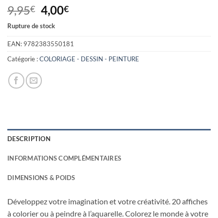
Le
Le
9,95
4,00
€
€
prix
prix
Rupture de stock
initial
actuel
était :
est :
EAN:
9782383550181
9,95€.
4,00€.
Catégorie :
COLORIAGE - DESSIN - PEINTURE
DESCRIPTION
INFORMATIONS COMPLÉMENTAIRES
DIMENSIONS & POIDS
Développez votre imagination et votre créativité. 20 affiches
à colorier ou à peindre à l’aquarelle. Colorez le monde à votre