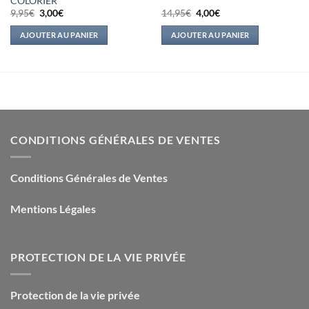
COLORIER
Le
Le
Le
Le
9,95
€
3,00
€
14,95
€
4,00
€
prix
prix
prix
prix
initial
actuel
initial
actuel
AJOUTER AU PANIER
AJOUTER AU PANIER
était :
est :
était :
est :
9,95€.
3,00€.
14,95€.
4,00€.
CONDITIONS GÉNÉRALES DE VENTES
Conditions Générales de Ventes
Mentions Légales
PROTECTION DE LA VIE PRIVÉE
Protection de la vie privée