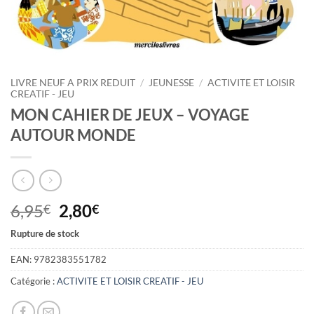
LIVRE NEUF A PRIX REDUIT
/
JEUNESSE
/
ACTIVITE ET LOISIR
CREATIF - JEU
MON CAHIER DE JEUX – VOYAGE
AUTOUR MONDE
Le
Le
6,95
2,80
€
€
prix
prix
Rupture de stock
initial
actuel
était :
est :
EAN:
9782383551782
6,95€.
2,80€.
Catégorie :
ACTIVITE ET LOISIR CREATIF - JEU