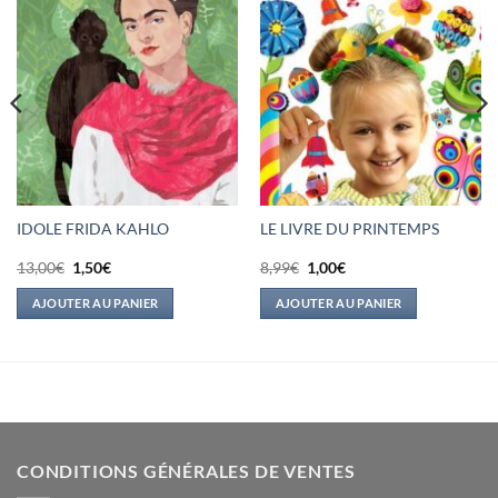
IDOLE FRIDA KAHLO
LE LIVRE DU PRINTEMPS
Le
Le
Le
Le
13,00
€
1,50
€
8,99
€
1,00
€
prix
prix
prix
prix
initial
actuel
initial
actuel
AJOUTER AU PANIER
AJOUTER AU PANIER
était :
est :
était :
est :
13,00€.
1,50€.
8,99€.
1,00€.
CONDITIONS GÉNÉRALES DE VENTES