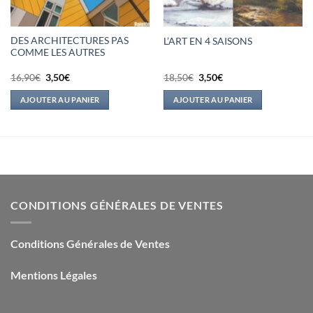
DES ARCHITECTURES PAS
L’ART EN 4 SAISONS
COMME LES AUTRES
Le
Le
Le
Le
16,90
€
3,50
€
18,50
€
3,50
€
prix
prix
prix
prix
initial
actuel
initial
actuel
AJOUTER AU PANIER
AJOUTER AU PANIER
était :
est :
était :
est :
16,90€.
3,50€.
18,50€.
3,50€.
CONDITIONS GÉNÉRALES DE VENTES
Conditions Générales de Ventes
Mentions Légales