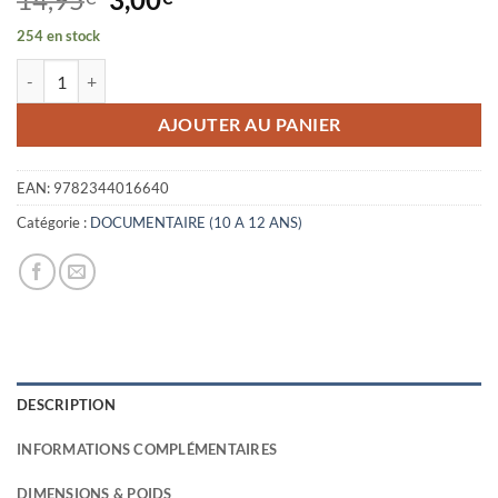
prix
prix
254 en stock
initial
actuel
quantité de MOI... - MOI, CHRISTIAN CLOT, EXPLORATEUR
était :
est :
14,95€.
3,00€.
AJOUTER AU PANIER
EAN:
9782344016640
Catégorie :
DOCUMENTAIRE (10 A 12 ANS)
DESCRIPTION
INFORMATIONS COMPLÉMENTAIRES
DIMENSIONS & POIDS