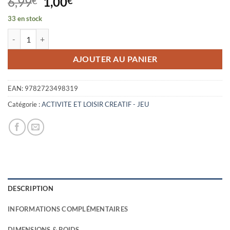
Le
Le
6,99
1,00
€
€
prix
prix
33 en stock
initial
actuel
quantité de MINUSCULE - T01 - MINUSCULE - JEUX QUI FONT BZZZ
était :
est :
6,99€.
1,00€.
AJOUTER AU PANIER
EAN:
9782723498319
Catégorie :
ACTIVITE ET LOISIR CREATIF - JEU
DESCRIPTION
INFORMATIONS COMPLÉMENTAIRES
DIMENSIONS & POIDS