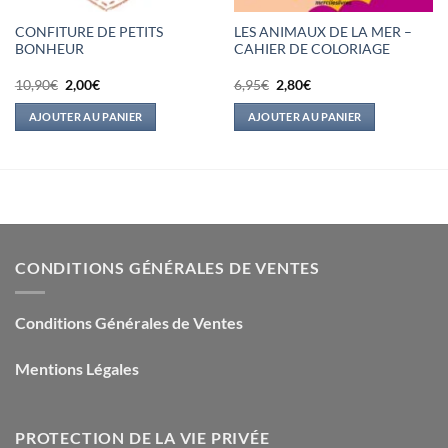
CONFITURE DE PETITS
LES ANIMAUX DE LA MER –
BONHEUR
CAHIER DE COLORIAGE
Le
Le
Le
Le
10,90
€
2,00
€
6,95
€
2,80
€
prix
prix
prix
prix
initial
actuel
initial
actuel
AJOUTER AU PANIER
AJOUTER AU PANIER
était :
est :
était :
est :
10,90€.
2,00€.
6,95€.
2,80€.
CONDITIONS GÉNÉRALES DE VENTES
Conditions Générales de Ventes
Mentions Légales
PROTECTION DE LA VIE PRIVÉE