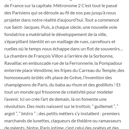
de France sur la capitale. Métronome 2 C’est tout le passé
des Parisiens qui se déroule au fil de nos pas jusqu’à nous
projeter dans notre réalité d’aujourd’hui. Tout a commencé
rue Saint-Jacques. Puis, à chaque siècle, une nouvelle voie
fondatrice a matérialisé le développement de la ville,
s’éparpillant bientôt en un maillage de rues, carrefours et
ruelles où le temps nous échappe dans un flot de souvenirs…
La chambre de François Villon à l’arrière de la Sorbonne,
Ravaillac en embuscade rue de la Ferronnerie, la Pompadour
enterrée place Vendôme, les fripes du Carreau du Temple, des
homosexuels brûlés vifs place de Grève, l’invention des
champignons de Paris, du baba au rhum et des godillots ! Et
tout un monde qui frissonne de créativité pour modeler
l’avenir. Ici on crée l’art de demain, là on fomente une
révolution. Des mots naissent sur le trottoir, ” guillemet “, ”
argot “, ” bistro ” ; des petits métiers s’y installent : premiers
marchands de lunettes, claqueurs de théâtre ou ramasseurs
de mégots. Notre Paris intime, c’est celui des poètes et des