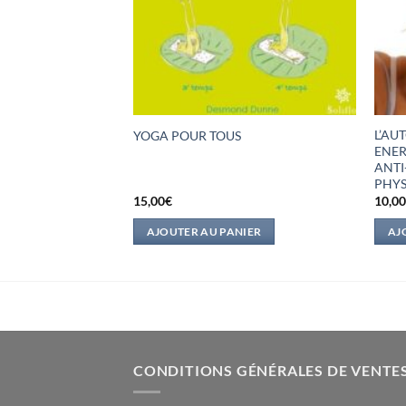
LLES ! –
L’AU
YOGA POUR TOUS
VER SA SANTE
ENER
ANTI
PHYS
15,00
€
10,0
IER
AJOUTER AU PANIER
AJ
CONDITIONS GÉNÉRALES DE VENTE