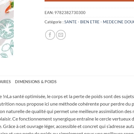
EAN:
9782382730300
Catégorie :
SANTE - BIEN ETRE - MEDECINE DOU
AIRES
DIMENSIONS & POIDS
e !nLa santé optimisée, le corps et la perte de poids sont des suje
 nutrition nous propose ici une méthode cohérente pour perdre du 
n naturelle de qualité qui permet une meilleure assimilation des
 plaisir. Ce fonctionnement synergique entraîne le cercle vertueux 
re. Grâce à cet ouvrage léger, accessible et concret qui s’adresse
aire et une perte de poids ou simplement pour une meilleure conn