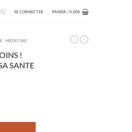
SE CONNECTER
PANIER /
0,00
€
RE - MEDECINE
OINS !
SA SANTE
IGRIR & OPTIMISER SA SANTE : OUI, CA MARCHE !