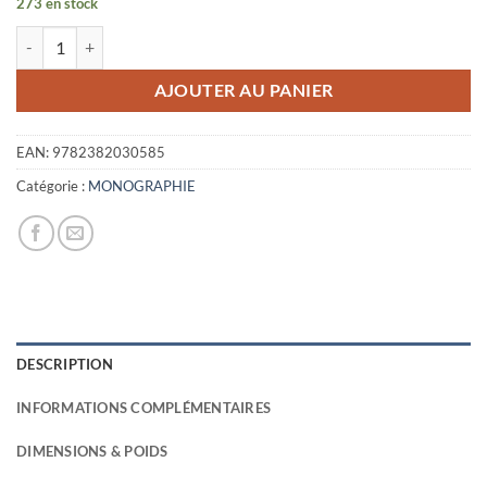
273 en stock
initial
actuel
quantité de MAISONS
était :
est :
25,00€.
8,00€.
AJOUTER AU PANIER
EAN:
9782382030585
Catégorie :
MONOGRAPHIE
DESCRIPTION
INFORMATIONS COMPLÉMENTAIRES
DIMENSIONS & POIDS