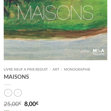
LIVRE NEUF A PRIX REDUIT
/
ART
/
MONOGRAPHIE
MAISONS
Le
Le
25,00
8,00
€
€
prix
prix