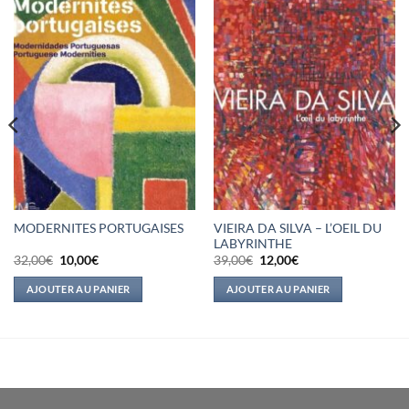
VIEIRA DA SILVA – L’OEIL DU
MODERNITES PORTUGAISES
LABYRINTHE
Le
Le
Le
Le
32,00
€
10,00
€
39,00
€
12,00
€
prix
prix
prix
prix
initial
actuel
initial
actuel
AJOUTER AU PANIER
AJOUTER AU PANIER
était :
est :
était :
est :
32,00€.
10,00€.
39,00€.
12,00€.