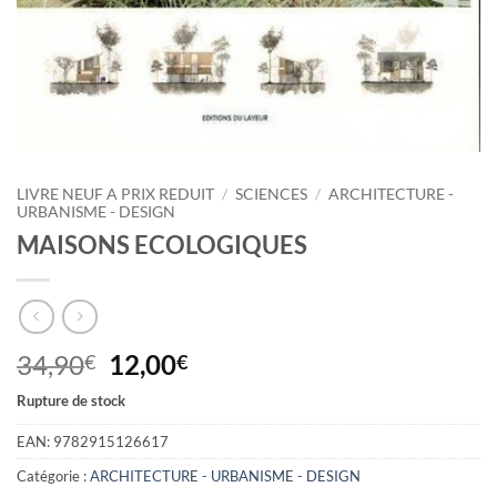
LIVRE NEUF A PRIX REDUIT
/
SCIENCES
/
ARCHITECTURE -
URBANISME - DESIGN
MAISONS ECOLOGIQUES
Le
Le
34,90
12,00
€
€
prix
prix
Rupture de stock
initial
actuel
était :
est :
EAN:
9782915126617
34,90€.
12,00€.
Catégorie :
ARCHITECTURE - URBANISME - DESIGN