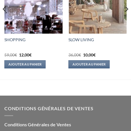
SHOPPING
SLOW LIVING
Le
Le
Le
Le
59,00
€
12,00
€
36,00
€
10,00
€
prix
prix
prix
prix
initial
actuel
initial
actuel
AJOUTER AU PANIER
AJOUTER AU PANIER
était :
est :
était :
est :
59,00€.
12,00€.
36,00€.
10,00€.
CONDITIONS GÉNÉRALES DE VENTES
Conditions Générales de Ventes