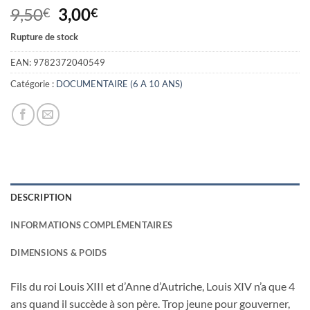
Le
Le
9,50
3,00
€
€
prix
prix
Rupture de stock
initial
actuel
était :
est :
EAN:
9782372040549
9,50€.
3,00€.
Catégorie :
DOCUMENTAIRE (6 A 10 ANS)
DESCRIPTION
INFORMATIONS COMPLÉMENTAIRES
DIMENSIONS & POIDS
Fils du roi Louis XIII et d’Anne d’Autriche, Louis XIV n’a que 4
ans quand il succède à son père. Trop jeune pour gouverner,