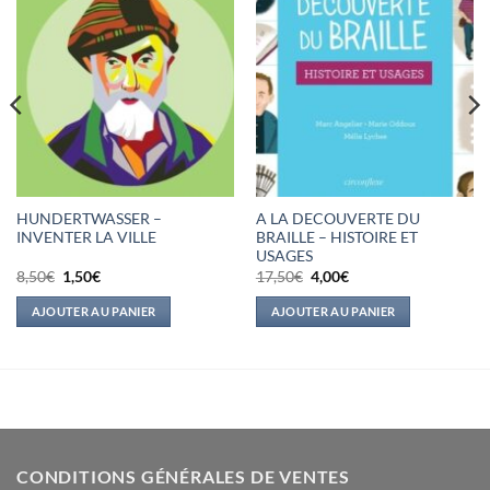
HUNDERTWASSER –
A LA DECOUVERTE DU
INVENTER LA VILLE
BRAILLE – HISTOIRE ET
USAGES
Le
Le
Le
Le
8,50
€
1,50
€
17,50
€
4,00
€
prix
prix
prix
prix
initial
actuel
initial
actuel
AJOUTER AU PANIER
AJOUTER AU PANIER
était :
est :
était :
est :
8,50€.
1,50€.
17,50€.
4,00€.
CONDITIONS GÉNÉRALES DE VENTES