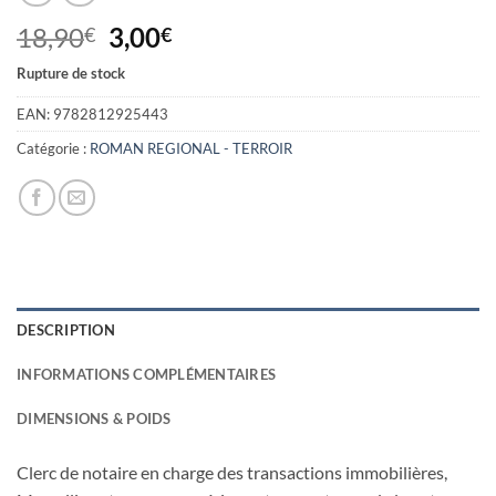
Le
Le
18,90
3,00
€
€
prix
prix
Rupture de stock
initial
actuel
était :
est :
EAN:
9782812925443
18,90€.
3,00€.
Catégorie :
ROMAN REGIONAL - TERROIR
DESCRIPTION
INFORMATIONS COMPLÉMENTAIRES
DIMENSIONS & POIDS
Clerc de notaire en charge des transactions immobilières,