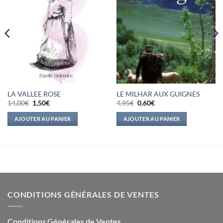
LA VALLEE ROSE
LE MILHAR AUX GUIGNES
Le
Le
Le
Le
14,00
€
1,50
€
4,95
€
0,60
€
prix
prix
prix
prix
initial
actuel
initial
actuel
AJOUTER AU PANIER
AJOUTER AU PANIER
était :
est :
était :
est :
14,00€.
1,50€.
4,95€.
0,60€.
CONDITIONS GÉNÉRALES DE VENTES
Conditions Générales de Ventes