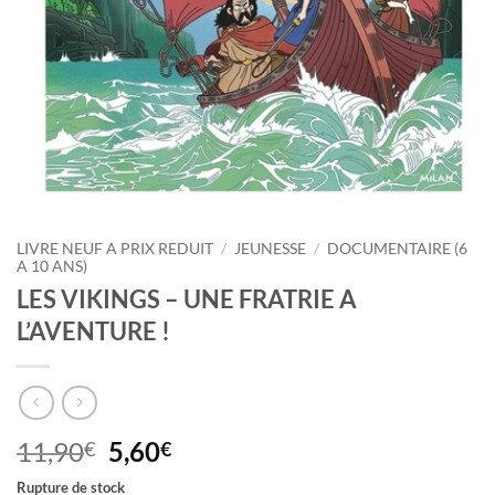
LIVRE NEUF A PRIX REDUIT
/
JEUNESSE
/
DOCUMENTAIRE (6
A 10 ANS)
LES VIKINGS – UNE FRATRIE A
L’AVENTURE !
Le
Le
11,90
5,60
€
€
prix
prix
Rupture de stock