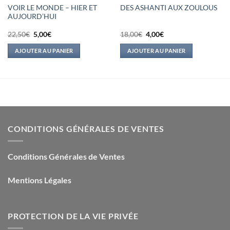
VOIR LE MONDE – HIER ET
DES ASHANTI AUX ZOULOUS
AUJOURD’HUI
Le
Le
Le
Le
22,50
€
5,00
€
18,00
€
4,00
€
prix
prix
prix
prix
initial
actuel
initial
actuel
AJOUTER AU PANIER
AJOUTER AU PANIER
était :
est :
était :
est :
22,50€.
5,00€.
18,00€.
4,00€.
CONDITIONS GÉNÉRALES DE VENTES
Conditions Générales de Ventes
Mentions Légales
PROTECTION DE LA VIE PRIVÉE