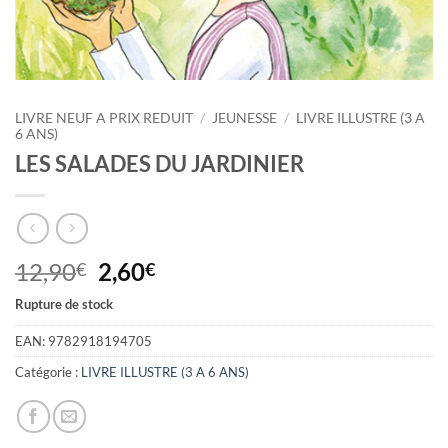
LIVRE NEUF A PRIX REDUIT
/
JEUNESSE
/
LIVRE ILLUSTRE (3 A
6 ANS)
LES SALADES DU JARDINIER
Le
Le
12,90
2,60
€
€
prix
prix
Rupture de stock
initial
actuel
était :
est :
EAN:
9782918194705
12,90€.
2,60€.
Catégorie :
LIVRE ILLUSTRE (3 A 6 ANS)