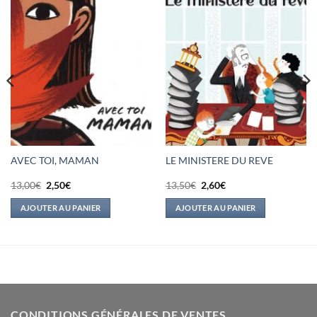
AVEC TOI, MAMAN
LE MINISTERE DU REVE
Le
Le
Le
Le
13,00
€
2,50
€
13,50
€
2,60
€
prix
prix
prix
prix
initial
actuel
initial
actuel
AJOUTER AU PANIER
AJOUTER AU PANIER
était :
est :
était :
est :
13,00€.
2,50€.
13,50€.
2,60€.
CONDITIONS GÉNÉRALES DE VENTES