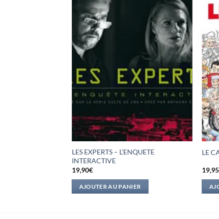
TISH – LE CINEMA
LES EXPERTS – L’ENQUETE
LE C
INTERACTIVE
19,90
€
19,9
IER
AJOUTER AU PANIER
AJ