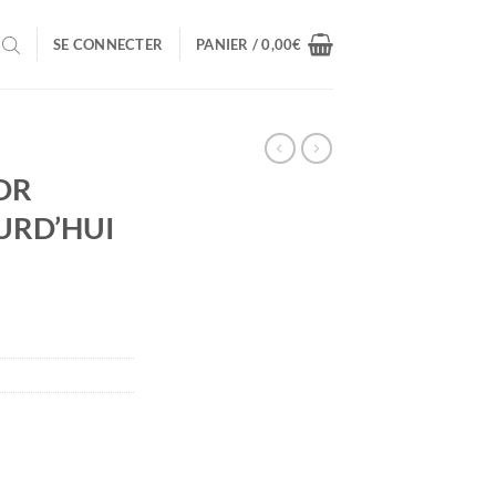
SE CONNECTER
PANIER /
0,00
€
 DR
URD’HUI