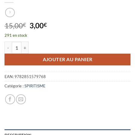
Le
Le
15,00
3,00
€
€
prix
prix
291 en stock
initial
actuel
quantité de LES PERCEPTIONS INTUITIVES DES ENFANTS ET DES 
était :
est :
15,00€.
3,00€.
AJOUTER AU PANIER
EAN:
9782851579768
Catégorie :
SPIRITISME