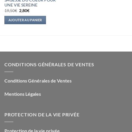
SAGESSE DU COEUR POUR
UNE VIE SEREINE
Le
Le
19,50
€
2,80
€
prix
prix
initial
actuel
AJOUTER AU PANIER
était :
est :
19,50€.
2,80€.
CONDITIONS GÉNÉRALES DE VENTES
Conditions Générales de Ventes
Mentions Légales
PROTECTION DE LA VIE PRIVÉE
Protection de la vie privée