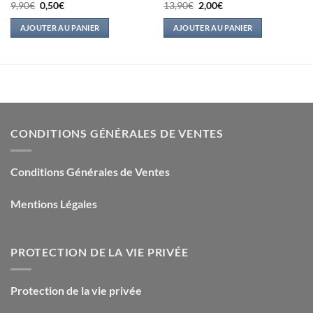
Le
Le
Le
Le
9,90
€
0,50
€
13,90
€
2,00
€
prix
prix
prix
prix
initial
actuel
initial
actuel
AJOUTER AU PANIER
AJOUTER AU PANIER
était :
est :
était :
est :
9,90€.
0,50€.
13,90€.
2,00€.
CONDITIONS GÉNÉRALES DE VENTES
Conditions Générales de Ventes
Mentions Légales
PROTECTION DE LA VIE PRIVÉE
Protection de la vie privée