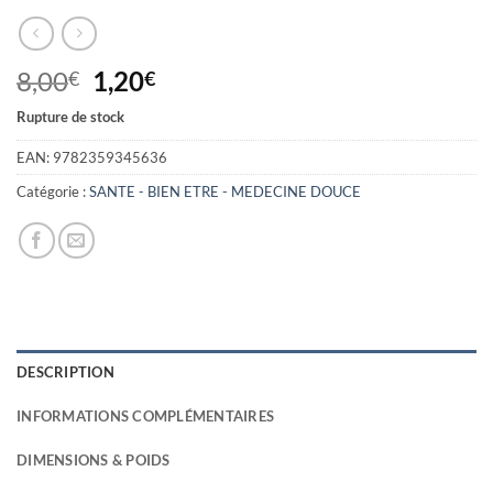
Le
Le
8,00
1,20
€
€
prix
prix
Rupture de stock
initial
actuel
était :
est :
EAN:
9782359345636
8,00€.
1,20€.
Catégorie :
SANTE - BIEN ETRE - MEDECINE DOUCE
DESCRIPTION
INFORMATIONS COMPLÉMENTAIRES
DIMENSIONS & POIDS