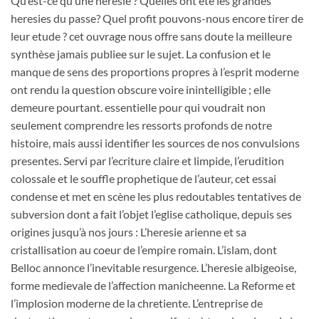
Qu’est-ce qu’une heresie ? Quelles ont ete les grandes
heresies du passe? Quel profit pouvons-nous encore tirer de
leur etude ? cet ouvrage nous offre sans doute la meilleure
synthèse jamais publiee sur le sujet. La confusion et le
manque de sens des proportions propres à l’esprit moderne
ont rendu la question obscure voire inintelligible ; elle
demeure pourtant. essentielle pour qui voudrait non
seulement comprendre les ressorts profonds de notre
histoire, mais aussi identifier les sources de nos convulsions
presentes. Servi par l’ecriture claire et limpide, l’erudition
colossale et le souffle prophetique de l’auteur, cet essai
condense et met en scène les plus redoutables tentatives de
subversion dont a fait l’objet l’eglise catholique, depuis ses
origines jusqu’à nos jours : L’heresie arienne et sa
cristallisation au coeur de l’empire romain. L’islam, dont
Belloc annonce l’inevitable resurgence. L’heresie albigeoise,
forme medievale de l’affection manicheenne. La Reforme et
l’implosion moderne de la chretiente. L’entreprise de