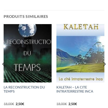
PRODUITS SIMILAIRES
LA RECONSTRUCTION DU
KALETAH – LA CITE
TEMPS
INTRATERRESTRE INCA
Le
Le
Le
Le
18,00
€
2,50
€
18,00
€
2,50
€
prix
prix
prix
prix