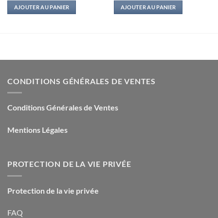
initial
actuel
initial
actuel
AJOUTER AU PANIER
AJOUTER AU PANIER
était :
est :
était :
est :
18,00€.
2,50€.
18,00€.
2,50€.
CONDITIONS GÉNÉRALES DE VENTES
Conditions Générales de Ventes
Mentions Légales
PROTECTION DE LA VIE PRIVÉE
Protection de la vie privée
FAQ