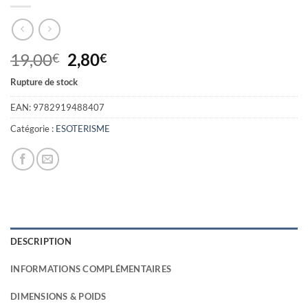
Le
Le
19,00
2,80
€
€
prix
prix
Rupture de stock
initial
actuel
était :
est :
EAN:
9782919488407
19,00€.
2,80€.
Catégorie :
ESOTERISME
DESCRIPTION
INFORMATIONS COMPLÉMENTAIRES
DIMENSIONS & POIDS