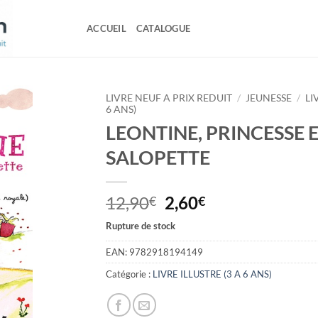
ACCUEIL
CATALOGUE
LIVRE NEUF A PRIX REDUIT
/
JEUNESSE
/
LI
6 ANS)
LEONTINE, PRINCESSE 
SALOPETTE
Le
Le
12,90
2,60
€
€
prix
prix
Rupture de stock
initial
actuel
était :
est :
EAN:
9782918194149
12,90€.
2,60€.
Catégorie :
LIVRE ILLUSTRE (3 A 6 ANS)