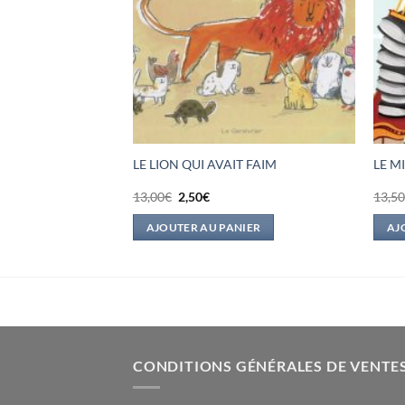
D’UN APRES-MIDI
LE LION QUI AVAIT FAIM
LE M
Le
Le
13,00
€
2,50
€
13,5
prix
prix
l
initial
actuel
IER
AJOUTER AU PANIER
AJ
était :
est :
.
13,00€.
2,50€.
CONDITIONS GÉNÉRALES DE VENTE