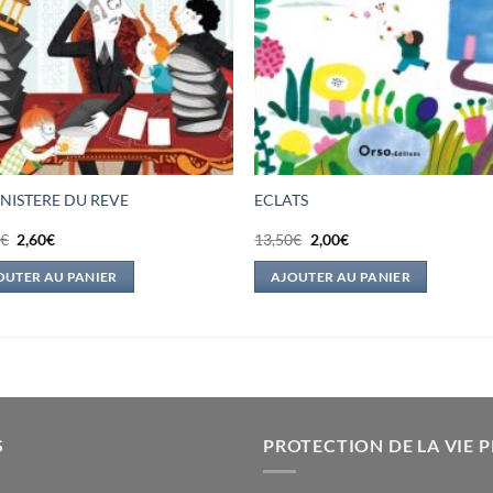
INISTERE DU REVE
ECLATS
Le
Le
Le
Le
0
€
2,60
€
13,50
€
2,00
€
prix
prix
prix
prix
initial
actuel
initial
actuel
OUTER AU PANIER
AJOUTER AU PANIER
était :
est :
était :
est :
13,50€.
2,60€.
13,50€.
2,00€.
S
PROTECTION DE LA VIE P