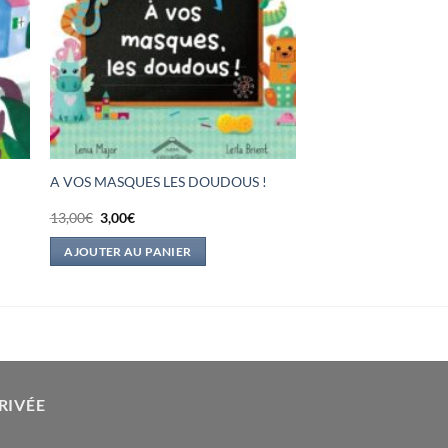
A VOS MASQUES LES DOUDOUS !
Le
Le
13,00
€
3,00
€
prix
prix
initial
actuel
AJOUTER AU PANIER
était :
est :
13,00€.
3,00€.
RIVÉE