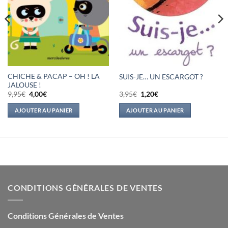
CHICHE & PACAP – OH ! LA
SUIS-JE… UN ESCARGOT ?
JALOUSE !
Le
Le
Le
Le
9,95
€
4,00
€
3,95
€
1,20
€
prix
prix
prix
prix
initial
actuel
initial
actuel
AJOUTER AU PANIER
AJOUTER AU PANIER
était :
est :
était :
est :
9,95€.
4,00€.
3,95€.
1,20€.
CONDITIONS GÉNÉRALES DE VENTES
Conditions Générales de Ventes