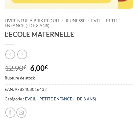
LIVRE NEUF A PRIX REDUIT
/
JEUNESSE
/
EVEIL - PETITE
ENFANCE (- DE 3 ANS)
L’ECOLE MATERNELLE
Le
Le
12,90
6,00
€
€
prix
prix
Rupture de stock
initial
actuel
était :
est :
EAN:
9782408016432
12,90€.
6,00€.
Catégorie :
EVEIL - PETITE ENFANCE (- DE 3 ANS)