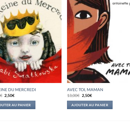
EINE DU MERCREDI
AVEC TOI, MAMAN
Le
Le
Le
Le
0
€
2,50
€
13,00
€
2,50
€
prix
prix
prix
prix
initial
actuel
initial
actuel
OUTER AU PANIER
AJOUTER AU PANIER
était :
est :
était :
est :
15,00€.
2,50€.
13,00€.
2,50€.