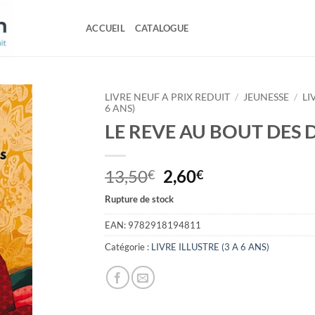
ACCUEIL
CATALOGUE
LIVRE NEUF A PRIX REDUIT
/
JEUNESSE
/
LI
6 ANS)
LE REVE AU BOUT DES 
Le
Le
13,50
2,60
€
€
prix
prix
Rupture de stock
initial
actuel
était :
est :
EAN:
9782918194811
13,50€.
2,60€.
Catégorie :
LIVRE ILLUSTRE (3 A 6 ANS)