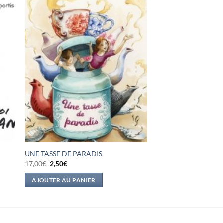
UNE TASSE DE PARADIS
Le
Le
17,00
€
2,50
€
prix
prix
initial
actuel
AJOUTER AU PANIER
était :
est :
17,00€.
2,50€.