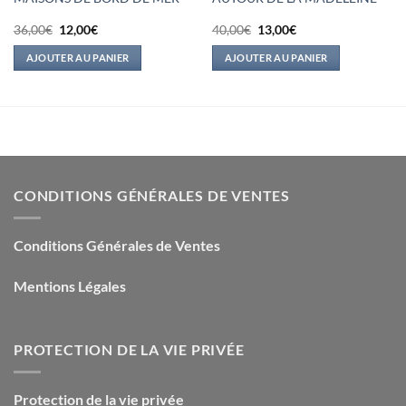
Le
Le
Le
Le
36,00
€
12,00
€
40,00
€
13,00
€
prix
prix
prix
prix
initial
actuel
initial
actuel
AJOUTER AU PANIER
AJOUTER AU PANIER
était :
est :
était :
est :
36,00€.
12,00€.
40,00€.
13,00€.
CONDITIONS GÉNÉRALES DE VENTES
Conditions Générales de Ventes
Mentions Légales
PROTECTION DE LA VIE PRIVÉE
Protection de la vie privée