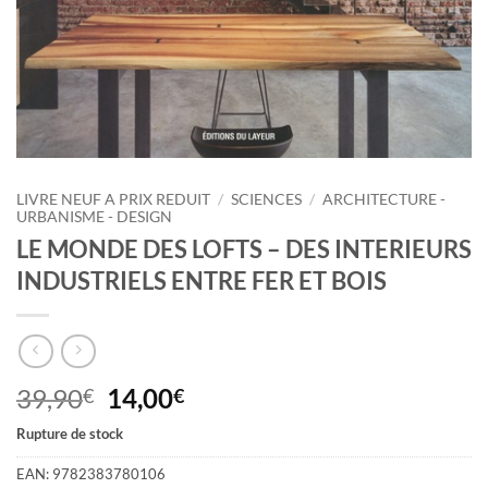
LIVRE NEUF A PRIX REDUIT
/
SCIENCES
/
ARCHITECTURE -
URBANISME - DESIGN
LE MONDE DES LOFTS – DES INTERIEURS
INDUSTRIELS ENTRE FER ET BOIS
Le
Le
39,90
14,00
€
€
prix
prix
Rupture de stock
initial
actuel
était :
est :
EAN:
9782383780106