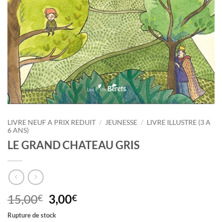
LIVRE NEUF A PRIX REDUIT
/
JEUNESSE
/
LIVRE ILLUSTRE (3 A
6 ANS)
LE GRAND CHATEAU GRIS
Le
Le
15,00
3,00
€
€
prix
prix
Rupture de stock