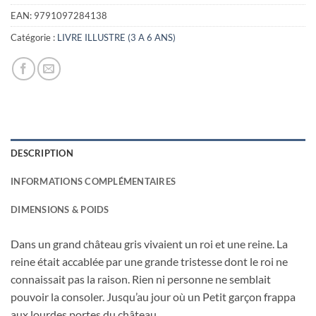
initial
actuel
était :
est :
EAN:
9791097284138
15,00€.
3,00€.
Catégorie :
LIVRE ILLUSTRE (3 A 6 ANS)
DESCRIPTION
INFORMATIONS COMPLÉMENTAIRES
DIMENSIONS & POIDS
Dans un grand château gris vivaient un roi et une reine. La
reine était accablée par une grande tristesse dont le roi ne
connaissait pas la raison. Rien ni personne ne semblait
pouvoir la consoler. Jusqu’au jour où un Petit garçon frappa
aux lourdes portes du château.